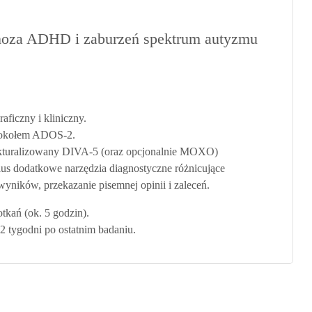
noza ADHD i zaburzeń spektrum autyzmu
aficzny i kliniczny.
otokołem ADOS-2.
ukturalizowany DIVA-5 (oraz opcjonalnie MOXO)
lus dodatkowe narzędzia diagnostyczne różnicujące
yników, przekazanie pisemnej opinii i zaleceń.
tkań (ok. 5 godzin).
 tygodni po ostatnim badaniu.