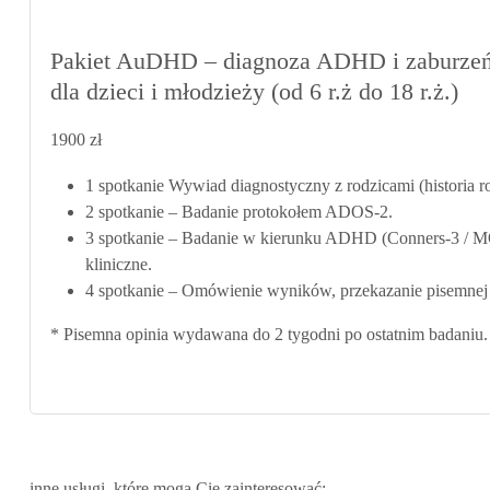
Pakiet AuDHD – diagnoza ADHD i zaburzeń
dla dzieci i młodzieży (od 6 r.ż do 18 r.ż.)
1900 zł
1 spotkanie Wywiad diagnostyczny z rodzicami (historia r
2 spotkanie – Badanie protokołem ADOS-2.
3 spotkanie – Badanie w kierunku ADHD (Conners-3 / MO
kliniczne.
4 spotkanie – Omówienie wyników, przekazanie pisemnej o
* Pisemna opinia wydawana do 2 tygodni po ostatnim badaniu.
inne usługi, które mogą Cię zainteresować: