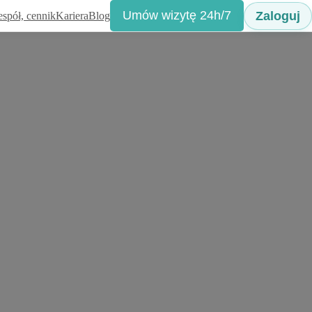
Umów wizytę 24h/7
Zaloguj
espół, cennik
Kariera
Blog