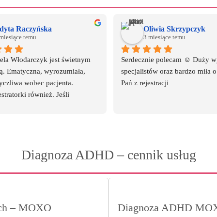
dyta Raczyńska
Oliwia Skrzypczyk
miesiące temu
3 miesiące temu
ela Włodarczyk jest świetnym 
Serdecznie polecam ☺️ Duży w
tą. Ematyczna, wyrozumiała, 
specjalistów oraz bardzo miła o
yczliwa wobec pacjenta.
Pań z rejestracji
stratorki również. Jeśli 
ś powodu wizyta jest 
ta w czasie, informacja jest 
śniej od razu z propozycją 
ego terminu. Jeśli pacjent 
Diagnoza ADHD – cennik usług
bę przesunięcia terminu 
ie jest to problemem. Wizyty 
otwierdzone z wyprzedzeniem.
adnia zawsze pięknie 
ana adektwnie do pory roku 
cych – MOXO
Diagnoza ADHD MOX
ającego się święta, co jest miłym 