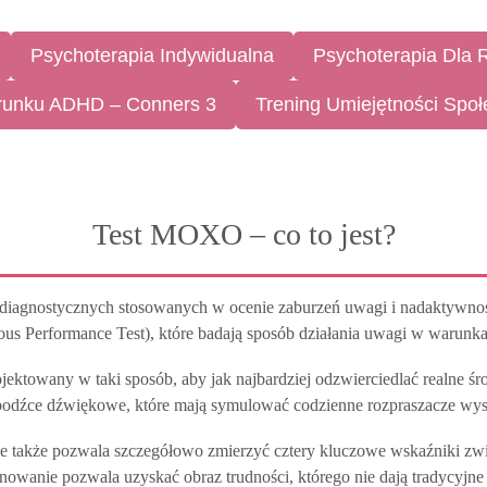
Psychoterapia Indywidualna
Psychoterapia Dla 
erunku ADHD – Conners 3
Trening Umiejętności Spo
Test MOXO – co to jest?
agnostycznych stosowanych w ocenie zaburzeń uwagi i nadaktywności 
us Performance Test), które badają sposób działania uwagi w warun
ektowany w taki sposób, aby jak najbardziej odzwierciedlać realne ś
bodźce dźwiękowe, które mają symulować codzienne rozpraszacze wyst
ale także pozwala szczegółowo zmierzyć cztery kluczowe wskaźniki z
nowanie pozwala uzyskać obraz trudności, którego nie dają tradycyjne