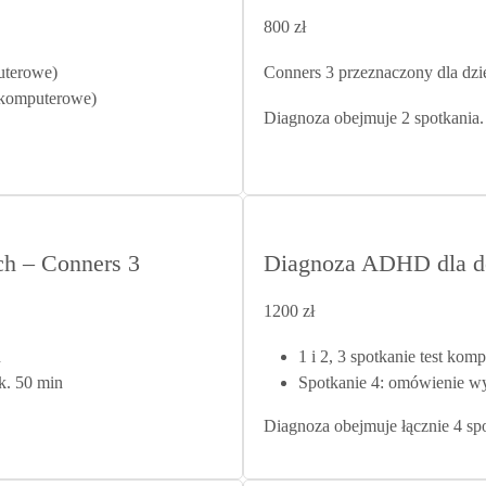
 dla oka.
800 zł
puterowe)
Conners 3 przeznaczony dla dziec
e komputerowe)
Diagnoza obejmuje 2 spotkania.
ch – Conners 3
Diagnoza ADHD dla 
1200 zł
n
1 i 2, 3 spotkanie test k
k. 50 min
Spotkanie 4: omówienie w
Diagnoza obejmuje łącznie 4 spo