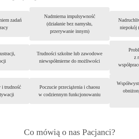
Nadmierna impulsywność
niem zadań
Nadruchli
(działanie bez namysłu,
pracy
niepokój (
przerywanie innym)
Probl
ustracji,
Trudności szkolne lub zawodowe
z 
cji
niewspółmierne do możliwości
współprac
Współwystę
i trudność
Poczucie przeciążenia i chaosu
obniżon
tywacji
w codziennym funkcjonowaniu
Co mówią o nas Pacjanci?