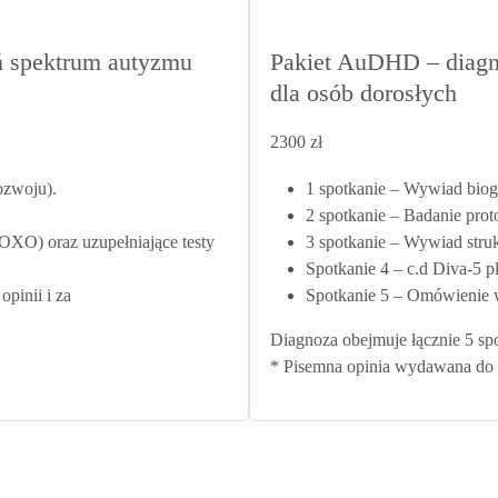
 spektrum autyzmu
Pakiet AuDHD – diag
dla osób dorosłych
2300 zł
ozwoju).
1 spotkanie – Wywiad biogr
2 spotkanie – Badanie pr
XO) oraz uzupełniające testy
3 spotkanie – Wywiad str
Spotkanie 4 – c.d Diva-5 p
pinii i za
Spotkanie 5 – Omówienie w
Diagnoza obejmuje łącznie 5 spo
* Pisemna opinia wydawana do 2