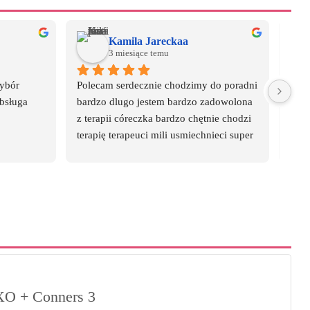
Kamila Jareckaa
3 miesiące temu
ybór 
Polecam serdecznie chodzimy do poradni 
W po
bsługa 
bardzo dlugo jestem bardzo zadowolona 
a re
z terapii córeczka bardzo chętnie chodzi 
zorg
terapię terapeuci mili usmiechnieci super 
są p
zespół bardzo dziekuje za wszytko
z cz
O + Conners 3