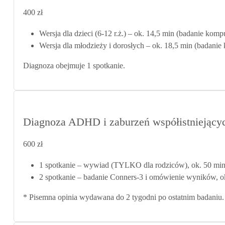
akcentem
400 zł
Wersja dla dzieci (6-12 r.ż.) – ok. 14,5 min (badanie kom
Wersja dla młodzieży i dorosłych – ok. 18,5 min (badani
Diagnoza obejmuje 1 spotkanie.
Diagnoza ADHD i zaburzeń współistniejący
600 zł
1 spotkanie – wywiad (
TYLKO
dla rodziców), ok. 50 mi
2 spotkanie – badanie Conners-3 i omówienie wyników, o
* Pisemna opinia wydawana do 2 tygodni po ostatnim badaniu.