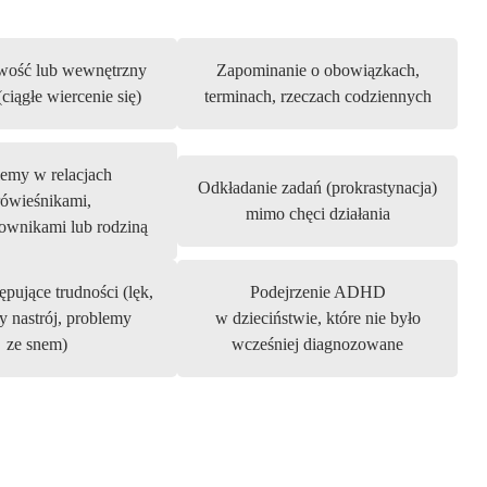
wość lub wewnętrzny
Zapominanie o obowiązkach,
ciągłe wiercenie się)
terminach, rzeczach codziennych
emy w relacjach
Odkładanie zadań (prokrastynacja)
rówieśnikami,
mimo chęci działania
ownikami lub rodziną
pujące trudności (lęk,
Podejrzenie ADHD
y nastrój, problemy
w dzieciństwie, które nie było
ze snem)
wcześniej diagnozowane