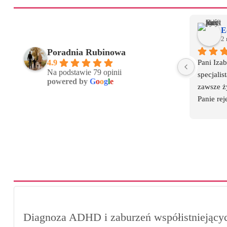
E
2 
Poradnia Rubinowa
Pani Izab
4.9
Na podstawie 79 opinii
specjalis
powered by
G
o
o
g
l
e
zawsze ż
Panie reje
z jakiego
przesunię
dużo wcze
najbliższ
ma potrze
również n
zawsze p
Sama por
udekorow
Diagnoza ADHD i zaburzeń współistnieją
lub zbliż