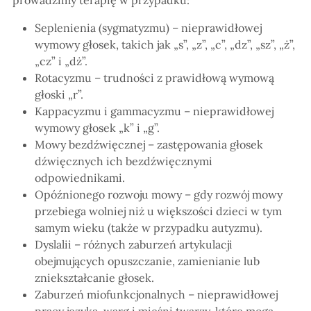
Seplenienia (sygmatyzmu) – nieprawidłowej
wymowy głosek, takich jak „s”, „z”, „c”, „dz”, „sz”, „ż”,
„cz” i „dż”.
Rotacyzmu – trudności z prawidłową wymową
głoski „r”.
Kappacyzmu i gammacyzmu – nieprawidłowej
wymowy głosek „k” i „g”.
Mowy bezdźwięcznej – zastępowania głosek
dźwięcznych ich bezdźwięcznymi
odpowiednikami.
Opóźnionego rozwoju mowy – gdy rozwój mowy
przebiega wolniej niż u większości dzieci w tym
samym wieku (także w przypadku autyzmu).
Dyslalii – różnych zaburzeń artykulacji
obejmujących opuszczanie, zamienianie lub
zniekształcanie głosek.
Zaburzeń miofunkcjonalnych – nieprawidłowej
pracy języka, warg i mięśni twarzy, które mogą