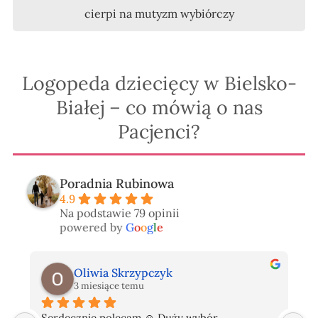
cierpi na mutyzm wybiórczy
Logopeda dziecięcy w Bielsko-
Białej – co mówią o nas
Pacjenci?
Poradnia Rubinowa
4.9
Na podstawie 79 opinii
powered by
G
o
o
g
l
e
Oliwia Skrzypczyk
3 miesiące temu
Serdecznie polecam ☺️ Duży wybór 
P