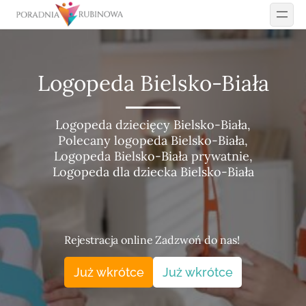
Przejdź
do
treści
Logopeda Bielsko-Biała
Logopeda dziecięcy Bielsko-Biała,
Polecany logopeda Bielsko-Biała,
Logopeda Bielsko-Biała prywatnie,
Logopeda dla dziecka Bielsko-Biała
Rejestracja online
Zadzwoń do nas!
Już wkrótce
Już wkrótce