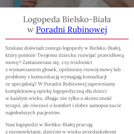
Logopeda Bielsko-Biała
w
Poradni Rubinowej
Szukasz doświadczonego logopedy w Bielsku-Białej,
który pomoże Twojemu dziecku rozwijać prawidłową
mowę? Zastanawiasz się, czy trudności
z wymawianiem głosek, opóźniony rozwój mowy lub
problemy z komunikacją wymagają konsultacji
ze specjalistą? W Poradni Rubinowej zapewniamy
kompleksową opiekę logopedyczną dla dzieci
w każdym wieku, dbając nie tylko o skuteczność
terapii, ale również o komfort i dobre samopoczucie
najmłodszych pacjentów.
Nasi logopedzi w Bielsku-Białej pracują
z niemowlętami, dziećmi w wieku przedszkolnym