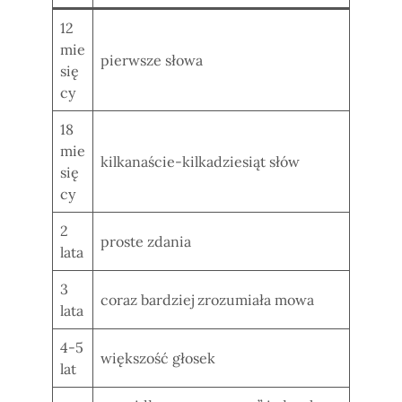
12
mie
pierwsze słowa
się
cy
18
mie
kilkanaście-kilkadziesiąt słów
się
cy
2
proste zdania
lata
3
coraz bardziej zrozumiała mowa
lata
4-5
większość głosek
lat