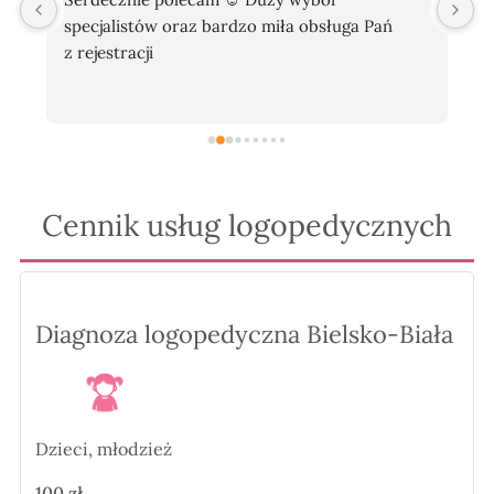
specjalistów oraz bardzo miła obsługa Pań 
b
z rejestracji
z
t
z
Cennik usług logopedycznych
 
Diagnoza logopedyczna Bielsko-Biała
Dzieci, młodzież
100 zł