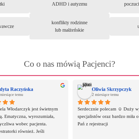
tki
ADHD i autyzmu
poczuci
konflikty rodzinne
wawcze
lub małżeńskie
Co o nas mówią Pacjenci?
dyta Raczyńska
Oliwia Skrzypczyk
miesiące temu
2 miesiące temu
ela Włodarczyk jest świetnym 
Serdecznie polecam ☺️ Duży w
tą. Ematyczna, wyrozumiała, 
specjalistów oraz bardzo miła o
yczliwa wobec pacjenta.
Pań z rejestracji
stratorki również. Jeśli 
ś powodu wizyta jest 