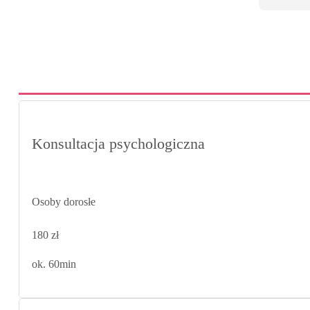
przesunię
dużo wcze
najbliższ
ma potrze
również n
zawsze p
Sama por
udekorow
Konsultacja psychologiczna
lub zbliż
akcentem
Osoby dorosłe
180 zł
ok. 60min