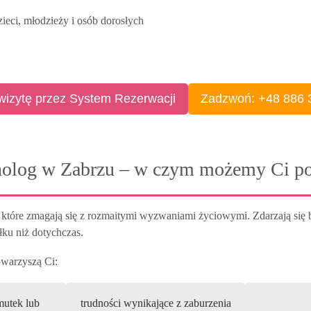
ieci, młodzieży i osób dorosłych
izytę przez System Rezerwacji
Zadzwoń: +48
886 
holog w Zabrzu – w czym możemy Ci p
które zmagają się z rozmaitymi wyzwaniami życiowymi. Zdarzają się 
ku niż dotychczas.
towarzyszą Ci:
mutek lub
trudności wynikające z zaburzenia