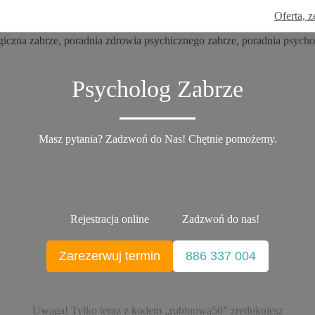
Oferta, z
Psycholog Zabrze
Masz pytania? Zadzwoń do Nas! Chętnie pomożemy.
Rejestracja online
Zadzwoń do nas!
Zarezerwuj termin
886 337 004
Uwaga! Tylko teraz z kodem „rubinowa50” zredukujesz