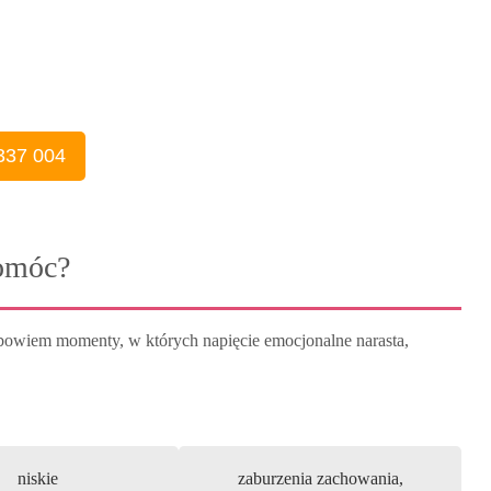
337 004
omóc?
bowiem momenty, w których napięcie emocjonalne narasta,
niskie
zaburzenia zachowania,