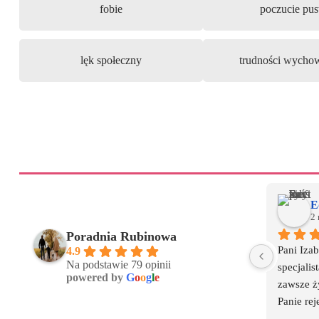
fobie
poczucie pus
lęk społeczny
trudności wycho
E
2 
Poradnia Rubinowa
Pani Izab
4.9
Na podstawie 79 opinii
specjalis
powered by
G
o
o
g
l
e
zawsze ż
Panie reje
z jakiego