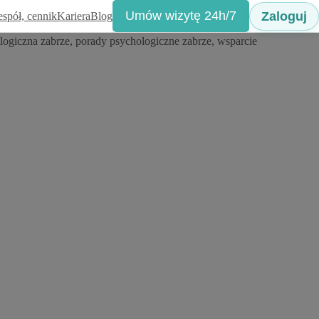
Umów wizytę 24h/7
Zaloguj
espół, cennik
Kariera
Blog