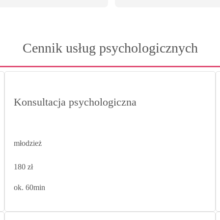
ta w czasie, informacja jest 
śniej od razu z propozycją 
ego terminu. Jeśli pacjent 
Cennik usług psychologicznych
bę przesunięcia terminu 
ie jest to problemem. Wizyty 
otwierdzone z wyprzedzeniem.
adnia zawsze pięknie 
ana adektwnie do pory roku 
Konsultacja psychologiczna
ającego się święta, co jest miłym 
 dla oka.
młodzież
180 zł
ok. 60min