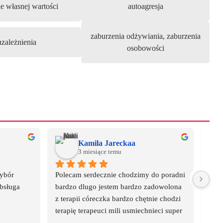
e własnej wartości
autoagresja
zaburzenia odżywiania, zaburzenia
uzależnienia
osobowości
Kamila Jareckaa
3 miesiące temu
ybór 
Polecam serdecznie chodzimy do poradni 
W po
bsługa 
bardzo dlugo jestem bardzo zadowolona 
a re
z terapii córeczka bardzo chętnie chodzi 
zorg
terapię terapeuci mili usmiechnieci super 
są p
zespół bardzo dziekuje za wszytko
z cz