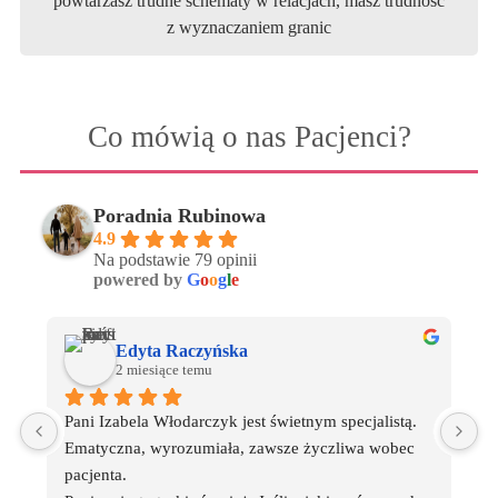
powtarzasz trudne schematy w relacjach, masz trudność
z wyznaczaniem granic
Co mówią o nas Pacjenci?
Poradnia Rubinowa
4.9
Na podstawie 79 opinii
powered by
G
o
o
g
l
e
Edyta Raczyńska
2 miesiące temu
Pani Izabela Włodarczyk jest świetnym specjalistą. 
S
Ematyczna, wyrozumiała, zawsze życzliwa wobec 
o
pacjenta.