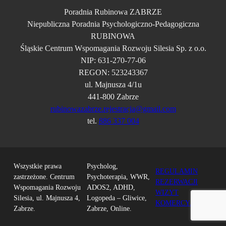
Poradnia Rubinowa ZABRZE
Niepubliczna Poradnia Psychologiczno-Pedagogiczna
RUBINOWA
Śląskie Centrum Wspomagania Rozwoju Silesia Sp. z o.o.
NIP: 631-270-77-06
REGON: 523243367
ul. Majnusza 4/1u
441-800 Zabrze
rubinowazabrze.rejestracja@gmail.com
tel.
886 337 004
Wszystkie prawa
Psycholog,
REGULAMIN
zastrzeżone. Centrum
Psychoterapia, WWR,
REZERWACJI
Wspomagania Rozwoju
ADOS2, ADHD,
WIZYT
Silesia, ul. Majnusza 4,
Logopeda – Gliwice,
KOMERCYJNYCH
Zabrze.
Zabrze, Online.