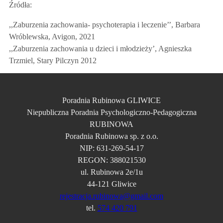
Źródła:
,,Zaburzenia zachowania- psychoterapia i leczenie’’, Barbara
Wróblewska, Avigon, 2021
,,Zaburzenia zachowania u dzieci i młodzieży’, Agnieszka
Trzmiel, Stary Pilczyn 2012
Poradnia Rubinowa GLIWICE
Niepubliczna Poradnia Psychologiczno-Pedagogiczna
RUBINOWA
Poradnia Rubinowa sp. z o.o.
NIP: 631-269-54-17
REGON: 388021530
ul. Rubinowa 2e/1u
44-121 Gliwice
rejestracja.rubinowa@gmail.com
tel.
574 420 791