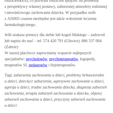
rodzicielskich), co pozwala rodzicom spojrzeć na problemy
z perspektywy własnej postawy, zaburzonej atmosfery rodzinnej
i niewłaściwego zachowania dziecka. W przypadku osób
z ADHD czasem niezbędne jest także wdrożenie leczenia
farmakologicznego.
Jeśli szukasz pomocy dla siebie lub kogoś bliskiego – zadzwoń
lub
napisz do nas! –
tel. 574 420 791 (Gliwice), 886 337 004
(Zabrze)
W naszej placówce zapewniamy wsparcie najlepszych
specjalistów:
psychologów
,
psychoterapeutów
, logopedy,
terapeutów SI,
pedagogów
i fizjoterapeutów.
Tagi:
zaburzenia zachowania u dzieci, problemy behawioralne
u dzieci, dziecięce zaburzenia, agresywne zachowanie u dzieci,
agresja u dzieci, trudne zachowania dziecka, diagnoza zaburzeń
zachowania, terapia zaburzeń zachowania u dziecka, objawy
zaburzeń zachowania u dzieci, przyczyny zaburzeń zachowania
u dzieci